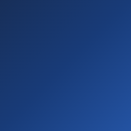
Ingresa tus datos a continuación para comenzar el
alta gratuita como Promotor Cooperativo.
Soy mayor de 18
Escribí tu Nombre y Apellido como figura en el