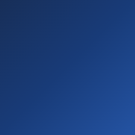
Informe seus dados abaixo para iniciar seu cadastro
gratuito como Promotor Cooperativo.
Tenho mais de 18 anos
Digite seu nome e sobrenome conforme aparece
em seu documento de identidade, pois eles podem