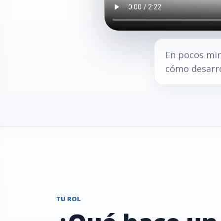
En pocos min
cómo desarro
TU ROL