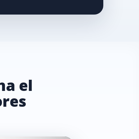
na el
ores