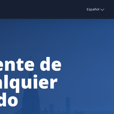
Español
ente de
alquier
do