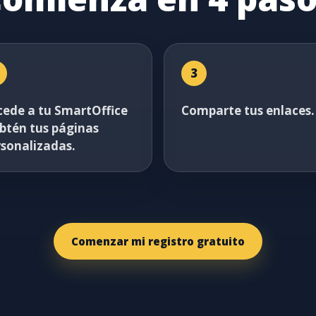
3
cede a tu SmartOffice
Comparte tus enlaces.
obtén tus páginas
rsonalizadas.
Comenzar mi registro gratuito