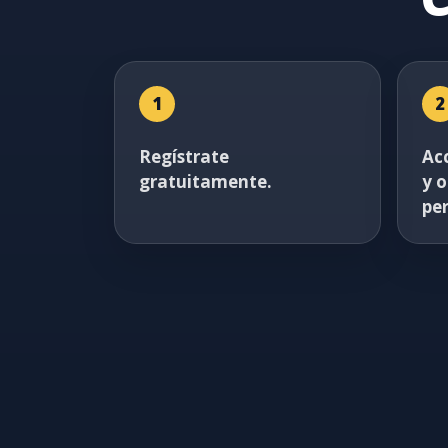
1
2
Regístrate
Ac
gratuitamente.
y 
pe