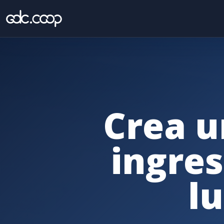
Crea u
ingres
l